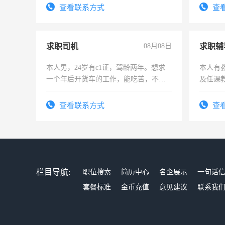
号同微
查看联系方式
查
求职司机
08月08日
求职辅
本人男，24岁有c1证，驾龄两年。想求
本人有
一个年后开货车的工作，能吃苦，不怕
及任课
加班。
师，求
查看联系方式
查
栏目导航:
职位搜索
简历中心
名企展示
一句话
套餐标准
金币充值
意见建议
联系我