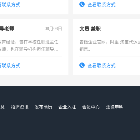
信
看联系方式
查看联系方式
导老师
08月08日
文员 兼职
教育经验，曾在学校任职班主任
曾做企业官网，阿里 淘宝代运
教师，也在辅导机构担任辅导教
销售。
周一至周五辅导老师的工作
看联系方式
查看联系方式
信息
招聘资讯
发布简历
企业入驻
会员中心
法律申明
们