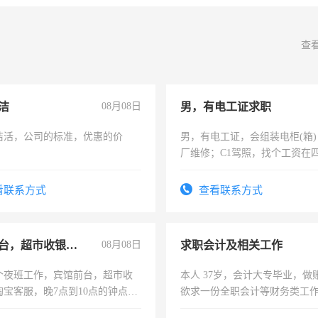
查
洁
08月08日
男，有电工证求职
洁活，公司的标准，优惠的价
男，有电工证，会组装电柜(箱
厂维修；C1驾照，找个工资在
上，枣强县以外需要有住宿，
电话
看联系方式
查看联系方式
宾馆前台，超市收银员，淘宝客服
08月08日
求职会计及相关工作
个夜班工作，宾馆前台，超市收
本人 37岁，会计大专毕业，做
淘宝客服，晚7点到10点的钟点
欲求一份全职会计等财务类工
烦看到的老板加我微信聊，手机
计证