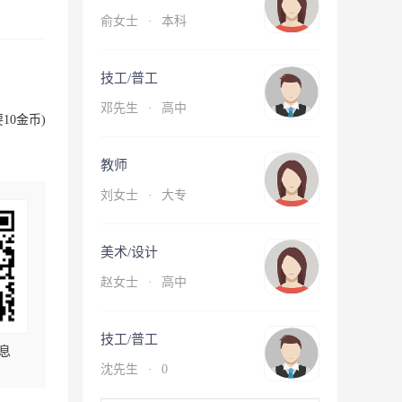
俞女士
·
本科
技工/普工
邓先生
·
高中
10金币)
教师
刘女士
·
大专
美术/设计
赵女士
·
高中
技工/普工
息
沈先生
·
0