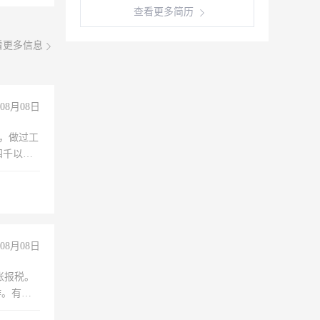
查看更多简历
看更多信息
08月08日
)，做过工
四千以
保险勿扰
08月08日
账报税。
作。有会