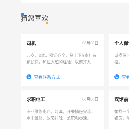
猜您喜欢
司机
08月08日
个人保
35岁，B本。双证齐全，马上下A本！有
诚揽保
跑长途，和拉大超的经验！以前开九米
格。
六，渣土车
查看联系方式
查
求职电工
08月08日
专业维修电路，灯具，开关插座安装，
想找一
水电维修，故障排除，兼职和零活。
银员，
工，麻