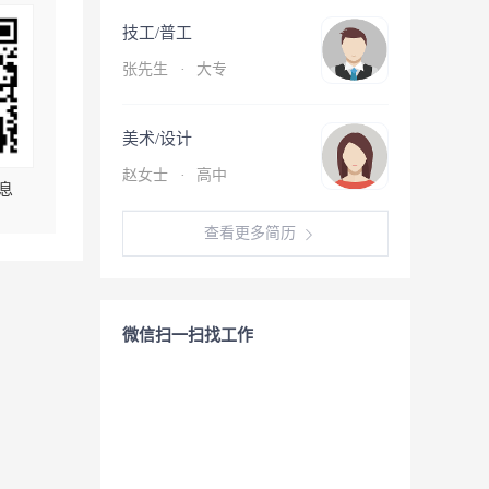
技工/普工
张先生
·
大专
美术/设计
赵女士
·
高中
息
查看更多简历
微信扫一扫找工作