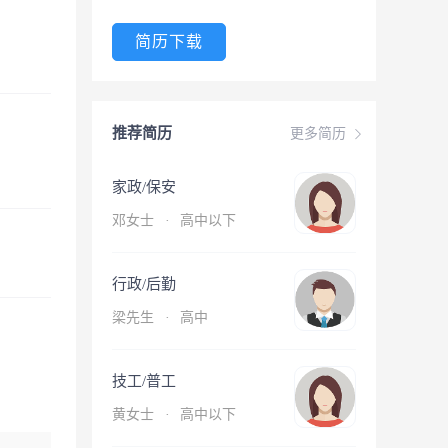
简历下载
推荐简历
更多简历
家政/保安
邓女士
·
高中以下
行政/后勤
梁先生
·
高中
技工/普工
黄女士
·
高中以下