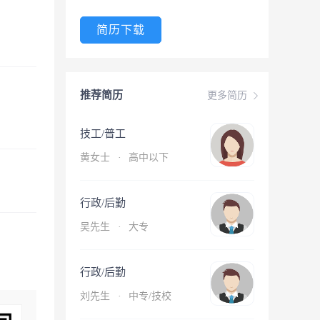
简历下载
推荐简历
更多简历
技工/普工
黄女士
·
高中以下
行政/后勤
吴先生
·
大专
行政/后勤
刘先生
·
中专/技校